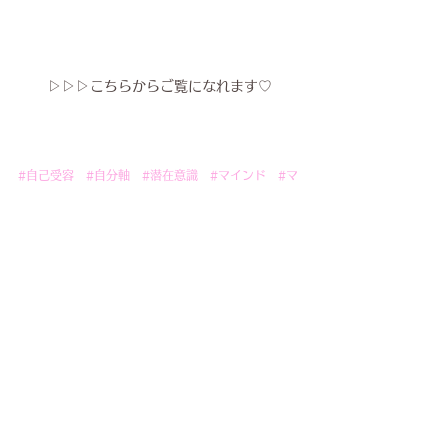
▷▷▷こちらからご覧になれます♡
#自己受容
#自分軸
#潜在意識
#マインド
#マ
インド講座
#レイキヒーリング
#潜在意識書き換
えヒーリング
#悩みを抜け出す
#幸せになるには
#不安症
#うつ
#自信を持つ
#ヒーリング
#原
理原則