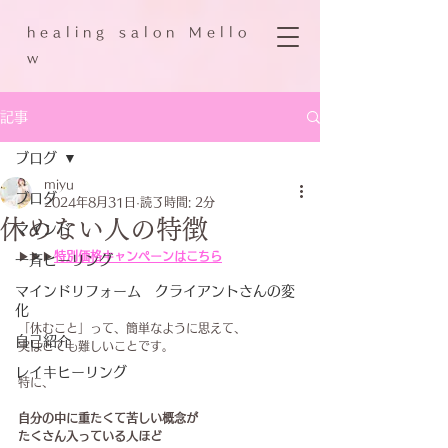
h e a l i n g s a l o n M e l l o
w
記事
ブログ
miyu
ブログ
2024年8月31日
読了時間: 2分
休めない人の特徴
マインド
▶▶▶
特別価格キャンペーン
はこちら
一斉ヒーリング
マインドリフォーム クライアントさんの変
化
「休むこと」って、簡単なように思えて、
自己紹介
実はとても難しいことです。
レイキヒーリング
特に、
自分の中に重たくて苦しい概念が
たくさん入っている人ほど