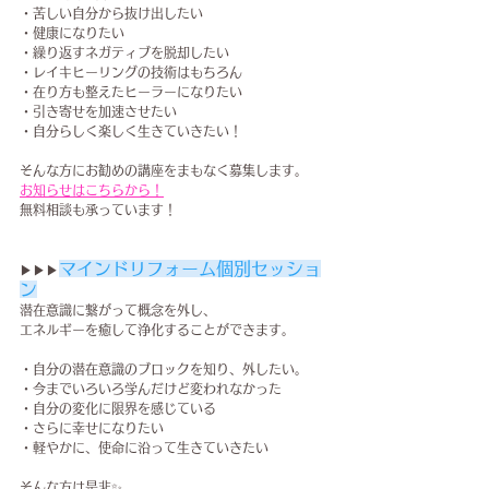
・苦しい自分から抜け出したい
・健康になりたい
・繰り返すネガティブを脱却したい
・レイキヒーリングの技術はもちろん
・在り方も整えたヒーラーになりたい
・引き寄せを加速させたい
・自分らしく楽しく生きていきたい！
そんな方にお勧めの講座をまもなく募集します。
お知らせはこちらから！
無料相談も承っています！
マインドリフォーム個別セッショ
▶▶▶
ン
潜在意識に繋がって概念を外し、
エネルギーを癒して浄化することが​できます。
・自分の潜在意識のブロックを知り、外したい。
・今までいろいろ学んだけど変われなかった
・自分の変化に限界を感じている
・さらに幸せになりたい
・軽やかに、使命に沿って生きていきたい
そんな方は是非✨