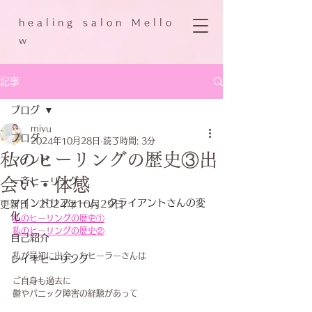
h e a l i n g s a l o n M e l l o
w
記事
ブログ
miyu
ブログ
2024年10月28日
読了時間: 3分
私のヒーリングの歴史③出
マインド
会い・体感
一斉ヒーリング
マインドリフォーム クライアントさんの変
更新日：
2024年10月29日
化
私のヒーリングの歴史①
私のヒーリングの歴史②
自己紹介
私が最初に出会ったヒーラーさんは
レイキヒーリング
ご自身も過去に
鬱やパニック障害の経験があって