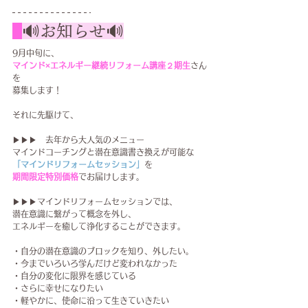
🔊お知らせ🔊
9月中旬に、
マインド×エネルギー継続リフォーム講座２期生
さん
を
募集します！
それに先駆けて、
▶▶▶　去年から大人気のメニュー
マインドコーチングと潜在意識書き換えが可能な
「マインドリフォームセッション」
を
期間限定特別価格
でお届けします。
▶▶▶マインドリフォームセッションでは、
潜在意識に繋がって概念を外し、
エネルギーを癒して浄化することが​できます。
・自分の潜在意識のブロックを知り、外したい。
・今までいろいろ学んだけど変われなかった
・自分の変化に限界を感じている
・さらに幸せになりたい
・軽やかに、使命に沿って生きていきたい