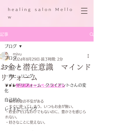
h e a l i n g s a l o n M e l l o
w
記事
ブログ
miyu
ブログ
2024年8月29日
読了時間: 2分
お金と潜在意識 マインド
マインド
リフォーム
一斉ヒーリング
マインドリフォーム クライアントさんの変
▶▶▶
特別価格キャンペーン
はこちら
化
自己紹介
・常にお金の不安がある
・すぐに使ってしまう。いつもお金が無い。
レイキヒーリング
・貯金がゼロなわけでもないのに、豊かさを感じら
れない。
・好きなことに使えない。