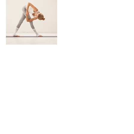
連絡先
miyumiyumogmog@gmail.com