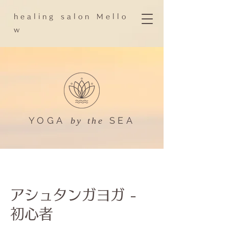
h e a l i n g s a l o n M e l l o
w
YOGA
SEA​
by the
アシュタンガヨガ -
初心者