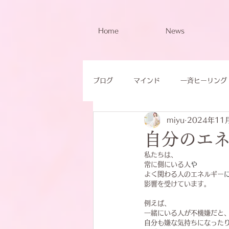
Home
News
ブログ
マインド
一斉ヒーリング
miyu
2024年11
自分のエ
私たちは、
常に側にいる人
や
よく関わる人のエネルギー
影響を受けています。
例えば、
一緒にいる人が不機嫌だと
自分も嫌な気持ちになった