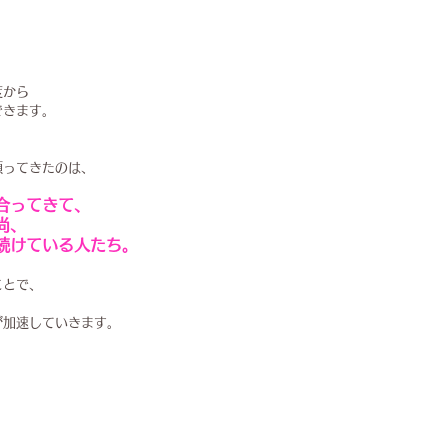
、
度から
できます。
頼ってきたのは、
合ってきて、
尚、
続けている人たち。
ことで、
が加速していきます。