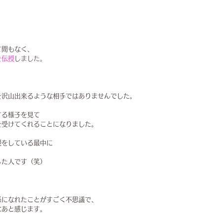
て間もなく、
を伝授
しました。
を沢山出来るような相手ではありませんでした。
する様子を見て
を受けてくれることになりました。
授をしている最中に
、
した人です（笑）
、
係になれたことがすごく不思議で、
なあと感じます。