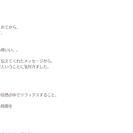
くれてから、
て、
心地いい。。
て伝えてくれたメッセージから、
だということに気付きました。
や自然の中でリラックスすること、
る時間を
。