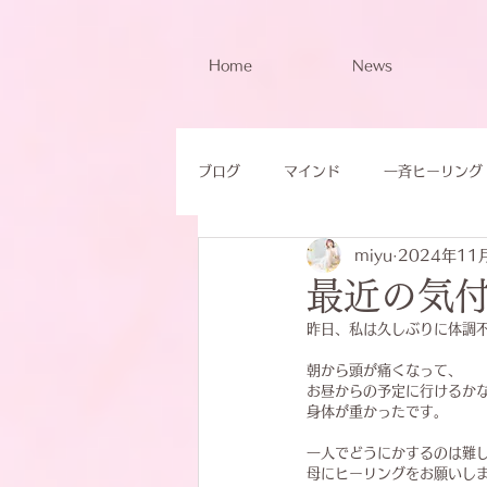
Home
News
ブログ
マインド
一斉ヒーリング
miyu
2024年11
最近の気
昨日、私は久しぶりに体調
朝から頭が痛くなって、
お昼からの予定に行けるか
身体が重かったです。
一人でどうにかするのは難
母にヒーリングをお願いし