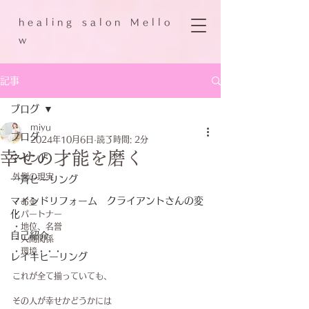
h e a l i n g s a l o n M e l l o
w
記事
ブログ
miyu
ブログ
2024年10月6日
読了時間: 2分
幸せの才能を磨く
マインド
外側の現実
一斉ヒーリング
マインドリフォーム クライアントさんの変
・お金
化
・パートナー
・地位、名誉
自己紹介
・人間関係
・環境・・・
レイキヒーリング
これが全て揃っていても、
その人が幸せかどうかには