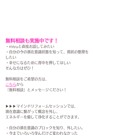
無料相談も実施中です！
・miyuと直接お話してみたい
・自分の今の潜在意識状態を知って、現状の整理を
したい
・幸せになるために背中を押してほしい
そんな方はぜひ！
無料相談をご希望の方は、
こちら
から
「無料相談」とメッセージください！
▶▶▶マインドリフォームセッションでは、
潜在意識に繋がって概念を外し、
エネルギーを癒して浄化することが​できます。
・自分の潜在意識のブロックを知り、外したい。
・今までいろいろ学んだけど変われなかった