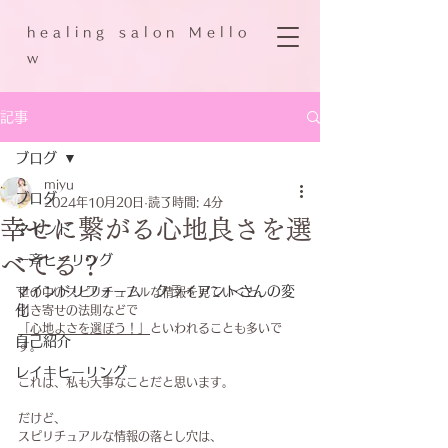
h e a l i n g s a l o n M e l l o
w
記事
ブログ
miyu
ブログ
2024年10月20日
読了時間: 4分
幸せに繋がる心地良さを選
マインド
べてる？
一斉ヒーリング
マインドリフォーム クライアントさんの変
世の中のスピリチュアルな情報を見ていくと、
化
引き寄せの法則などで
「心地よさを選ぼう！」
といわれることも多いで
自己紹介
す。
レイキヒーリング
これは、私も大事なことだと思います。
だけど、
スピリチュアルな情報の落とし穴は、