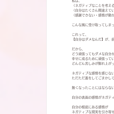
私は、
《ネガティブなことを考え
《自分はたくさん間違えて
《感謝できない・感情が動
こんな風に受け取ってしま
これって、
【自分はダメなんだ】が、
だから、
どう頑張ってもダメな自分
幸せに成るために頑張って
どんどん苦しみが膨れ上が
ネガティブな感情を感じな
ただただ蓋をしてごまかし
無くなったことにはならな
自分の表面の感情がネガテ
自分の根底にある感情が
ネガティブな現実を引き寄