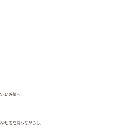
な汚い感情も
情や思考を持ちながらも、
を