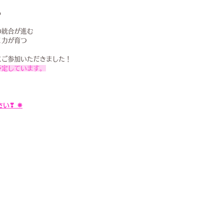
る
の統合が進む
く力が育つ
にご参加いただきました！
予定しています。
い❣ ✵