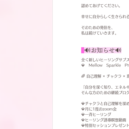
認めてあげてください。
幸せに自分らしく生きられ
そのための発信を、
私は続けていきます。
🔊お知らせ🔊
全く新しいヒーリングサブ
💎　Mellow　Sparkle　P
🌈 自己理解 × チャクラ ×
「自分を深く知り、エネル
そんな方のための継続プログ
💎チャクラと自己理解を深
💎月に1度のzoom会
💎一斉ヒーリング
💎ヒーリング誘導瞑想動画
💎特別セッションプレゼン