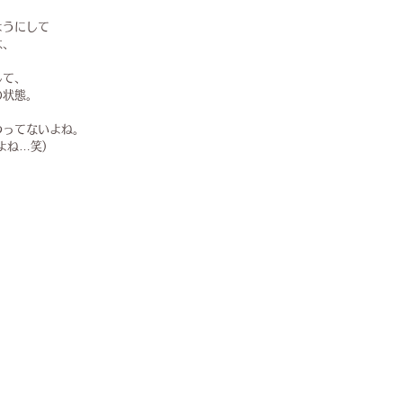
ようにして
は、
して、
の状態。
わってないよね。
よね…笑)