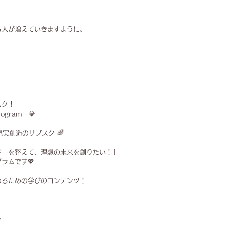
る人が増えていきますように。
スク！
rogram　💎
 現実創造のサブスク 🌈
ギーを整えて、理想の未来を創りたい！」
ラムです💖
めるための学びのコンテンツ！
ト