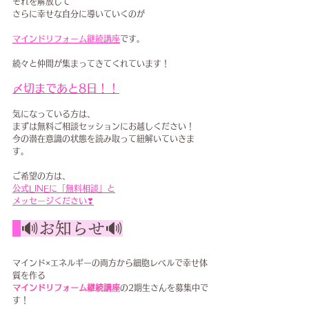
それを解放して
さらに幸せな自分に導いていくのが
マインドリフォーム継続講座
です。
続々と仲間が集まってきてくれています！
〆切まであと8日！！
気になっている方は、
まずは無料ご相談セッションにお越しください！
今の潜在意識の状態を読み取って紐解いていきま
す。
ご希望の方は、
公式LINEに「無料相談」と
メッセージください❣
🔊お知らせ🔊
マインド×エネルギーの両方から細胞レベルで幸せ体
質を作る
マインドリフォーム継続講座
の2期生さんを募集中で
す！