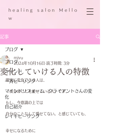
h e a l i n g s a l o n M e l l o
w
記事
ブログ
miyu
ブログ
2024年10月16日
読了時間: 3分
変化していける人の特徴
マインド
確実に変化できる人は、
一斉ヒーリング
マインドリフォーム クライアントさんの変
「自分のことを愛せている人」です。
化
もし、今意識の上では
自己紹介
自分のことなんて愛せてない。と感じていても、
レイキヒーリング
幸せになるために