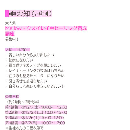
🔊お知らせ🔊
大人気
Mellow・ウスイレイキヒーリング養成
講座
募集中！
〆切　11/30　
・苦しい自分から抜け出したい
・健康になりたい
・繰り返すネガティブを脱却したい
・レイキヒーリングの技術はもちろん
・在り方も整えたヒーラーになりたい
・引き寄せを加速させたい
・自分らしく楽しく生きていきたい！
受講日程
（約2時間～2時間半）
第1講義　①12/7(土) 10:00~　12:30
第2講義　②12/28 (土) 10:00~12:00
第3講義　③1/26(土) 10:00~12:00
第4講義　④2/2(日)　10:00～12:00
※生徒さんの日程次第で