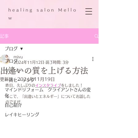
h e a l i n g s a l o n M e l l o
w
記事
ブログ
miyu
ブログ
2024年11月12日
読了時間: 3分
出逢いの質を上げる方法
マインド
更新日：
2024年11月19日
一斉ヒーリング
昨日、久しぶりの
インスタライブ
をしました！
マインドリフォーム クライアントさんの変
化
そこで、「出逢いとエネルギー」についてお話した
のですが、
自己紹介
レイキヒーリング