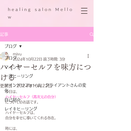
h e a l i n g s a l o n M e l l o
w
記事
ブログ
miyu
ブログ
2024年10月22日
読了時間: 3分
ハイヤーセルフを味方につ
マインド
ける
一斉ヒーリング
マインドリフォーム クライアントさんの変
更新日：
2024年10月22日
化
今日は、
ハイヤーセルフ（高次元の自分）
自己紹介
についてのお話です。
レイキヒーリング
ハイヤーセルフは、
自分を幸せに導いてくれる存在。
時には、