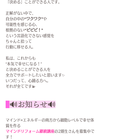
「決める」ことができる人です。
正解がない中で、
自分の中の
“ワクワク”
や
可能性を感じる心、
根拠のない
“ビビビ！”
という言語化できない感覚を
ちゃんと拾って
行動に移せる人。
私は、これからも
“本気で幸せになる！”
と決めることができる人を
全力でサポートしたいと思います✨
いつだって、心踊る方へ。
それが全てです💫
🔊お知らせ🔊
マインド×エネルギーの両方から細胞レベルで幸せ体
質を作る
マインドリフォーム継続講座
の2期生さんを募集中で
す！