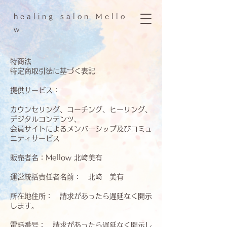
h e a l i n g s a l o n M e l l o
w
特商法
特定商取引法に基づく表記
提供サービス：
カウンセリング、コーチング、ヒーリング、
デジタルコンテンツ、
会員サイトによるメンバーシップ及びコミュ
ニティサービス
販売者名：Mellow 北﨑美有
運営統括責任者名前： 北﨑 美有
所在地住所： 請求があったら遅延なく開示
します。
電話番号： 請求があったら遅延なく開示し