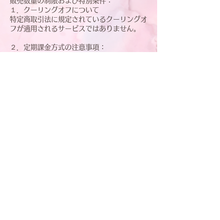
販売数量の制限および特別条件：
１．クーリングオフについて
特定商取引法に規定されているクーリングオ
フが適用されるサービスではありません。
２．定期課金方式の注意事項：
契約期間途中の解約となった場合も契約満了
日までの料金が発生し、
日割生産等による返金を含めた一切の返金は
行われません。
この場合、サービスも契約満了日まで提供さ
れます。
３. 返金保証制度について：
全額返金保証制度の対象となるサービスはご
購入から30日以内の申請で購入代金の返金
をいたします。保証対象サービスはサービス
販売ページにて明記しております。
表現および商品に関する注意書き：
当サイトおよび販売商品により提供される情
報、サービス等について当方は一切の責任を
負いません。
また当サイトおよび販売商品のコンテンツ・