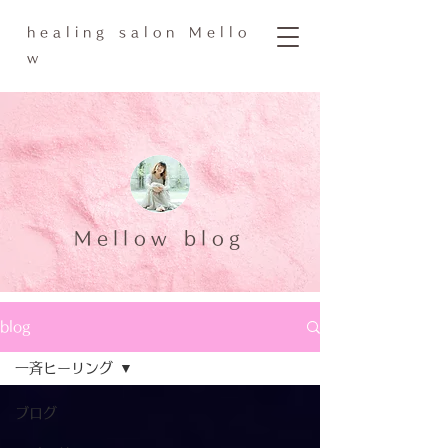
h e a l i n g s a l o n M e l l o
w
Mellow blog
blog
一斉ヒーリング
ブログ